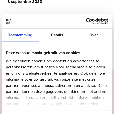
3 september 2023
Labels & tags
FESTIVALS
KLASSIEKE MUZIEK
Toestemming
Details
Over
Rubrieken
Deze website maakt gebruik van cookies
NIEUWS
We gebruiken cookies om content en advertenties te
personaliseren, om functies voor social media te bieden
en om ons websiteverkeer te analyseren. Ook delen we
informatie over uw gebruik van onze site met onze
partners voor social media, adverteren en analyse. Deze
partners kunnen deze gegevens combineren met andere
Agenda
informatie die u aan ze heeft verstrekt of die ze hebben
Meer
inspiratie
in
verzameld op basis van uw gebruik van hun services.