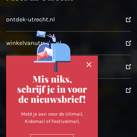
ontdek-utrecht.nl
winkelvanutrecht.nl
domtoren.nl
Mis niks,
schrijf je in voor
utrechtpartners.nl
de nieuwsbrief!
Volg ons op
Meld je aan voor de Uitmail,
Kidsmail of Festivalmail.
Cookievoorkeuren wijzigen