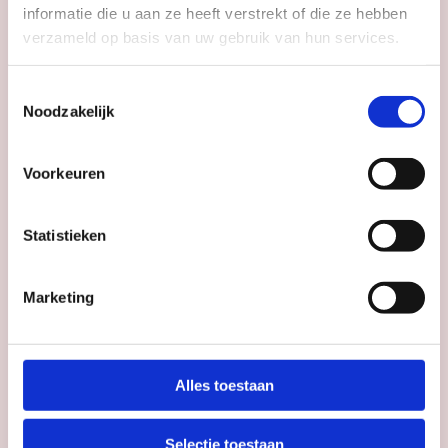
informatie die u aan ze heeft verstrekt of die ze hebben
verzameld op basis van uw gebruik van hun services.
Agenda
Toestemmingsselectie
Meer
inspiratie
in
Noodzakelijk
Utrecht
Voorkeuren
Statistieken
Marketing
Alles toestaan
Selectie toestaan