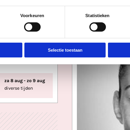
Voorkeuren
Statistieken
ndjesbaai
Catharijne
Selectie toestaan
za 8 aug - zo 9 aug
diverse tijden