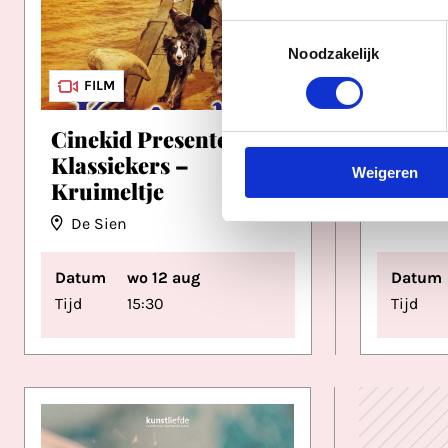
Toestemmingsselectie
Noodzakelijk
FILM
Cinekid Presenteert:
Badee
Klassiekers –
Hoog 
Weigeren
Kruimeltje
De Sien
Datum
wo 12 aug
Datum
Tijd
15:30
Tijd