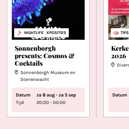
MUSEA & EXPOSITIES
NIGHTLIFE
MUZ
OVE
TIP
Sonnenborgh
Kerke
presents: Cosmos &
2026
Cocktails
Diver
Sonnenborgh Museum en
Sterrenwacht
Datum
za 8 aug - za 5 sep
Datum
Tijd
20:00 - 00:00