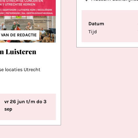
Datum
Tijd
IEK
RIGE MUZIEK
S VAN DE REDACTIE
n Luisteren
se locaties Utrecht
vr 26 jun t/m do 3
sep