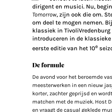
dirigent en musici. Nu, beg
Tomorrow
, zijn ook die om. S
om deel te mogen nemen. Bi
klassiek in TivoliVredenbur
introduceren in de klassieke
e
eerste editie van het 10
seiz
De formule
De avond voor het beroemde vas
meesterwerken in een nieuw jas
korter, zachter geprijsd en word
matchen met de muziek. Host DJ
en vraagt de casual geklede mus