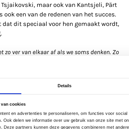
Tsjaikovski, maar ook van Kantsjeli, Pärt
is ook een van de redenen van het succes.
 dat dit speciaal voor hen gemaakt wordt,
.
et zo ver van elkaar af als we soms denken. Zo
 gekopieerd van Stravinsky en zijn klassieke
ancemuziek. Op die manier proberen we
e slaan tussen pop en klassiek.’
vertelt St.
Details
 van cookies
ssieke concerten
ent en advertenties te personaliseren, om functies voor social
. Ook delen we informatie over uw gebruik van onze site met on
es-avonden door naar de reguliere
e. Deze partners kunnen deze gegevens combineren met andere i