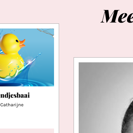
Me
ndjesbaai
Catharijne