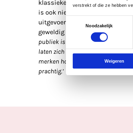
klassieke concerten, is een veel
verstrekt of die ze hebben v
is ook niet het doel. De stukke
Toestemmingsselectie
uitgevoerd, maar in een nieuwe 
Noodzakelijk
geweldig indrukwekkend en urge
publiek is ons meest aandachtige 
laten zich – vaak voor het eerst – 
merken hoe ze dat ervaren. Die inte
Weigeren
prachtig.’