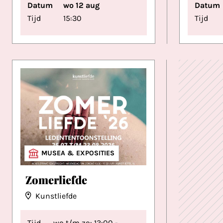
Datum
wo 12 aug
Datum
Tijd
15:30
Tijd
MUSEA & EXPOSITIES
Zomerliefde
Kunstliefde
Tijd
wo t/m zo: 13:00 -