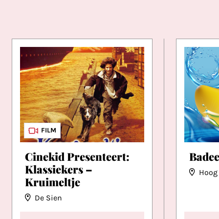
FILM
Cinekid Presenteert:
Badee
Klassiekers –
Hoog 
Kruimeltje
De Sien