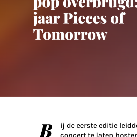
pop overbrugd:
jaar Pieces of
Tomorrow
B
ij de eerste editie le
concert te laten hosten