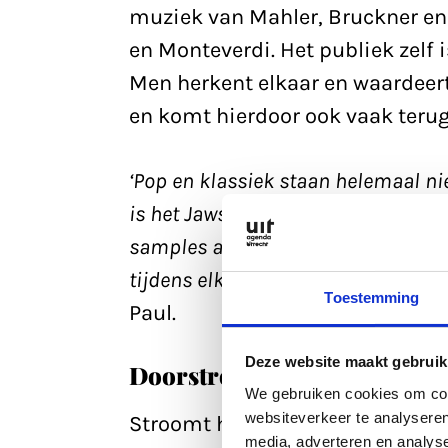
muziek van Mahler, Bruckner en 
en Monteverdi. Het publiek zelf 
Men herkent elkaar en waardeert
en komt hierdoor ook vaak terug
‘Pop en klassiek staan helemaal ni
is het Jaws-thema bijna één-op-één
samples alomtegenwoordig in de d
tijdens elke Pieces-avond bruggen t
Toestemming
Paul.
Deze website maakt gebruik
Doorstroming reguliere kla
We gebruiken cookies om cont
websiteverkeer te analyseren
Stroomt het publiek van de Piec
media, adverteren en analys