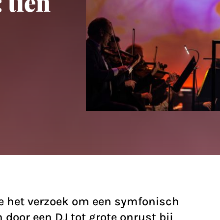
 tien
idde het verzoek om een symfonisch
 door een DJ tot grote onrust bij