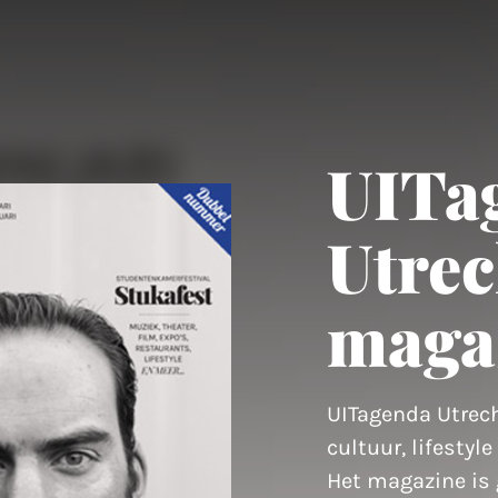
UITa
Utrec
maga
UITagenda Utrech
cultuur, lifestyl
Het magazine is g