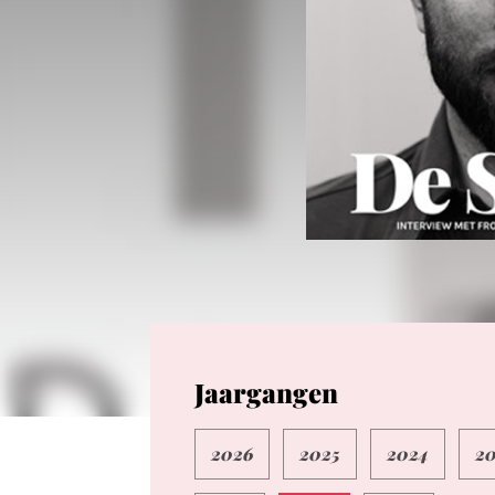
Magazine
Jaargangen
2026
2025
2024
2