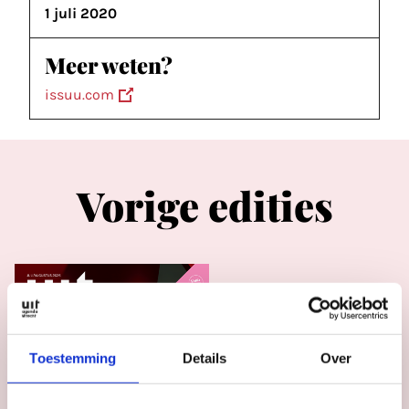
1 juli 2020
Meer weten?
issuu.com
Vorige edities
#113
juli 2026
UITagenda
Utrecht jul/aug
Toestemming
Details
Over
2026
Bekijk magazine