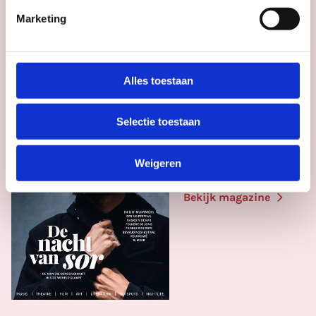
Marketing
Alles toestaan
#111
mei 2026
Selectie toestaan
UITagenda
Utrecht mei
Weigeren
2026
Bekijk magazine