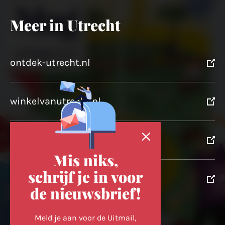
Meer in Utrecht
ontdek-utrecht.nl
winkelvanutrecht.nl
domtoren.nl
Mis niks,
schrijf je in voor
utrechtpartners.nl
de nieuwsbrief!
Volg ons op
Meld je aan voor de Uitmail,