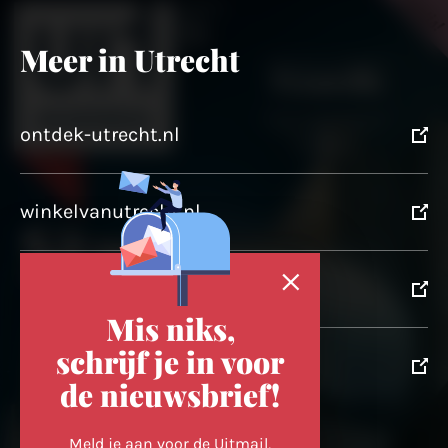
Meer in Utrecht
ontdek-utrecht.nl
winkelvanutrecht.nl
domtoren.nl
Mis niks,
schrijf je in voor
utrechtpartners.nl
de nieuwsbrief!
Volg ons op
Meld je aan voor de Uitmail,