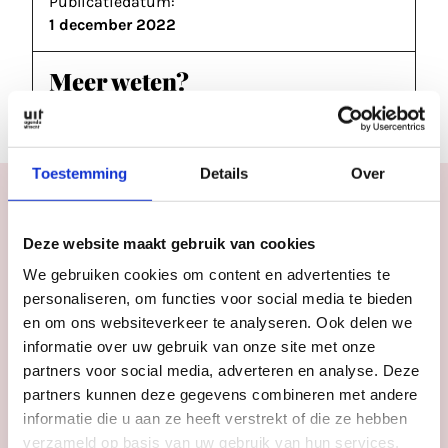
Publicatiedatum:
1 december 2022
Meer weten?
issuu.com
Toestemming
Details
Over
Vorige edities
Deze website maakt gebruik van cookies
We gebruiken cookies om content en advertenties te
personaliseren, om functies voor social media te bieden
en om ons websiteverkeer te analyseren. Ook delen we
#113
juli 2026
informatie over uw gebruik van onze site met onze
UITagenda
partners voor social media, adverteren en analyse. Deze
Utrecht jul/aug
partners kunnen deze gegevens combineren met andere
2026
informatie die u aan ze heeft verstrekt of die ze hebben
verzameld op basis van uw gebruik van hun services.