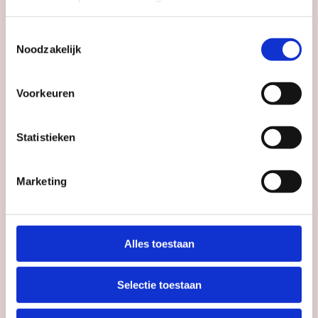
Bekijk magazine
Toestemmingsselectie
Noodzakelijk
Voorkeuren
Statistieken
#112
juni 2026
Marketing
UITagenda
Utrecht juni
2026
Alles toestaan
Bekijk magazine
Selectie toestaan