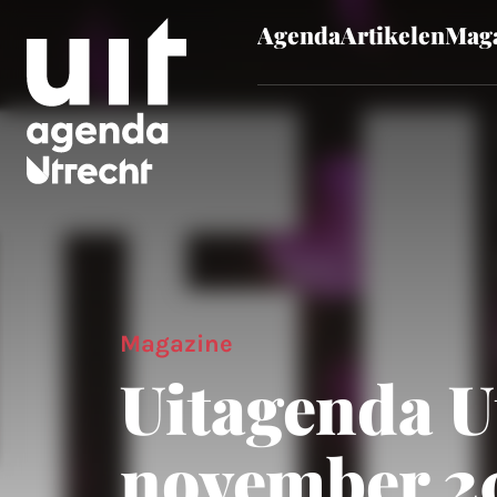
Agenda
Artikelen
Maga
Skip to main content
Magazine
Uitagenda U
november 2