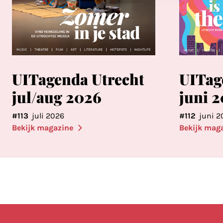
UITagenda Utrecht
UITag
jul/aug 2026
juni 
#113
juli 2026
#112
juni 2
Bekijk magazine
Bekijk mag