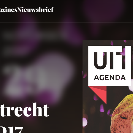
zines
Nieuwsbrief
trecht
017