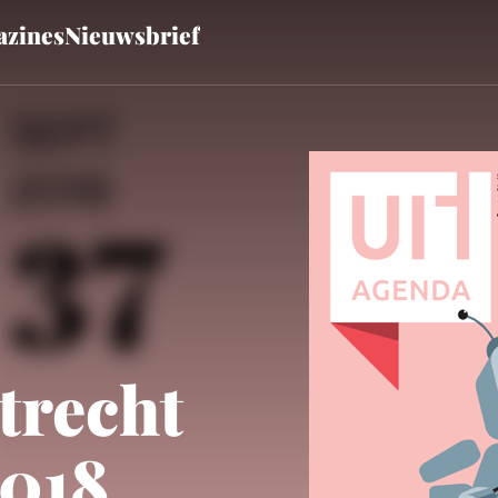
zines
Nieuwsbrief
trecht
2018