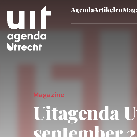
Agenda
Artikelen
Maga
Skip to main content
Magazine
Uitagenda U
september 