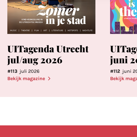
UITagenda Utrecht
UITag
jul/aug 2026
juni 
#113
juli 2026
#112
juni 2
Bekijk magazine
Bekijk mag