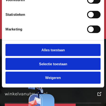
Kidsmail of Festivalmail.
Statistieken
Aanmelden voor de nieuwsbrief
Marketing
Alles toestaan
Meer in Utrecht
Selectie toestaan
ontdek-utrecht.nl
Weigeren
winkelvanutrecht.nl