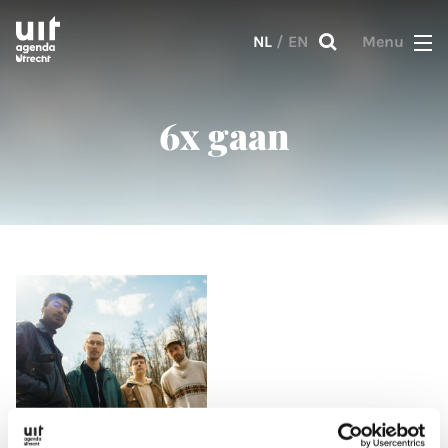
Skip to main content
NL
/
EN
Menu
6x gaan