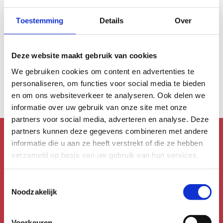
9 apr 2022
6x muziektips in
Toestemming
Details
Over
april
Strip-act Ranzige
surfrock De Nederlandse
Deze website maakt gebruik van cookies
rockformatie The
We gebruiken cookies om content en advertenties te
Shavers doet het net
personaliseren, om functies voor social media te bieden
iets
...
en om ons websiteverkeer te analyseren. Ook delen we
informatie over uw gebruik van onze site met onze
partners voor social media, adverteren en analyse. Deze
partners kunnen deze gegevens combineren met andere
informatie die u aan ze heeft verstrekt of die ze hebben
Mis niks!
verzameld op basis van uw gebruik van hun services.
Schrijf je in voor de
Toestemmingsselectie
nieuwsbrief!
Noodzakelijk
Meld je aan voor de Uitmail,
Voorkeuren