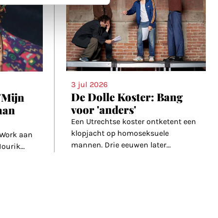
3 jul 2026
De Dolle Koster: Bang
'Mijn
voor 'anders'
 aan
Een Utrechtse koster ontketent een
klopjacht op homoseksuele
l Work aan
mannen. Drie eeuwen later
...
Mourik
...