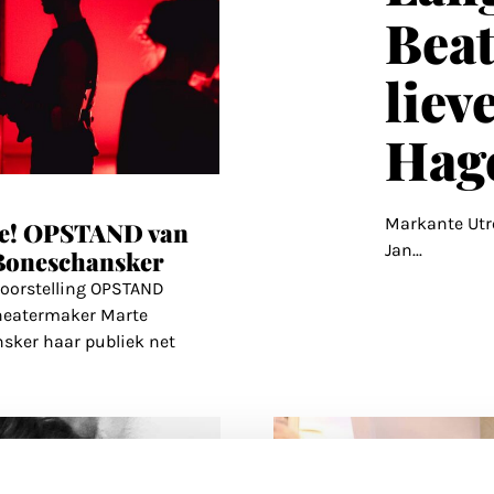
Beat
liev
Hag
Markante Utre
 je! OPSTAND van
Jan
...
Boneschansker
voorstelling OPSTAND
theatermaker Marte
sker haar publiek net