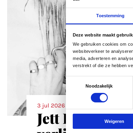
Toestemming
Deze website maakt gebruik
We gebruiken cookies om cont
websiteverkeer te analyseren
media, adverteren en analys
verstrekt of die ze hebben v
Toestemmingsselectie
Noodzakelijk
3 jul 2026
Jett Rebel: 'Ik
Weigeren