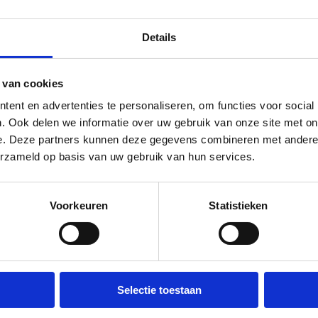
Details
 van cookies
ent en advertenties te personaliseren, om functies voor social
. Ook delen we informatie over uw gebruik van onze site met on
3 jul 2026
e. Deze partners kunnen deze gegevens combineren met andere i
Lekker ordinair: i
erzameld op basis van uw gebruik van hun services.
flow met Roxeann
Hoe komen kunstenaars in
Voorkeuren
Statistieken
flow om iets fantastisch t
fabriceren?
...
 ben weer
Selectie toestaan