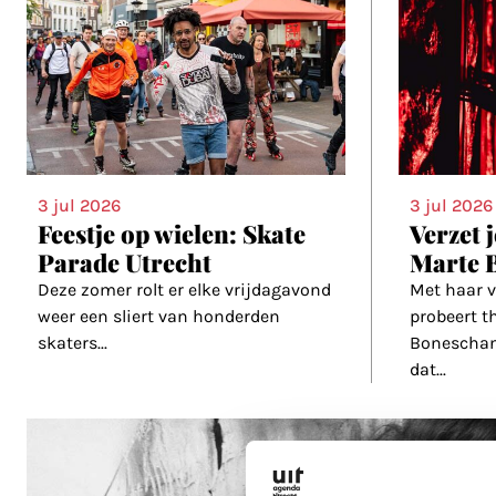
3 jul 2026
3 jul 2026
Verzet
Feestje op wielen: Skate
Marte 
Parade Utrecht
Met haar 
Deze zomer rolt er elke vrijdagavond
probeert 
weer een sliert van honderden
Boneschan
skaters
...
dat
...