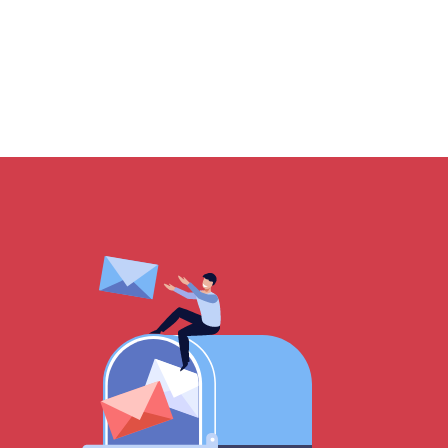
chten
nering