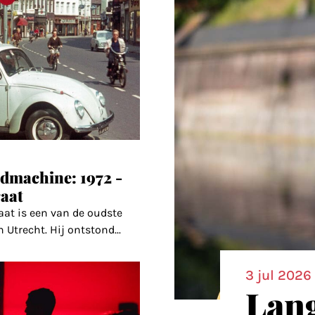
ijdmachine: 1972 -
aat
aat is een van de oudste
n Utrecht. Hij ontstond
...
3 jul 2026
Lang