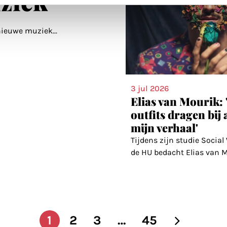
ziek'
 nieuwe muziek
...
3 jul 2026
Elias van Mourik: 
outfits dragen bij
mijn verhaal'
Tijdens zijn studie Socia
de HU bedacht Elias van 
1
2
3
…
45