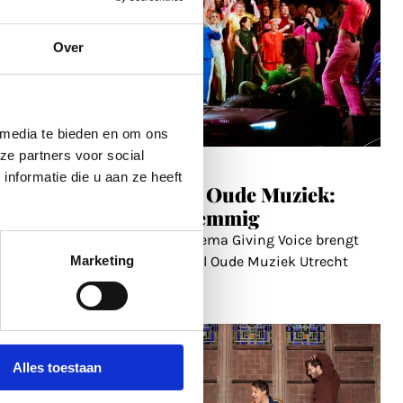
Over
 media te bieden en om ons
ze partners voor social
3 jul 2026
nformatie die u aan ze heeft
Festival Oude Muziek:
n de
Meerstemmig
e Hazes
Met het thema Giving Voice brengt
 de juiste
Marketing
het Festival Oude Muziek Utrecht
e
de
...
Alles toestaan