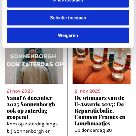
sfeervolle zalen
finale ziet een volgepakt
Van 27 tot en met 30
dB’s
...
december staat Utrecht
Selectie toestaan
opnieuw in het
...
Weigeren
21 nov 2025
21 nov 2025
Vanaf 6 december
De winnaars van de
2025 Sonnenborgh
U-Awards 2025: De
ook op zaterdag
Reparatiebalie,
geopend
Common Frames en
Lunchmaatjes
Kom op zaterdag langs
Op donderdag 20
bij Sonnenborgh en