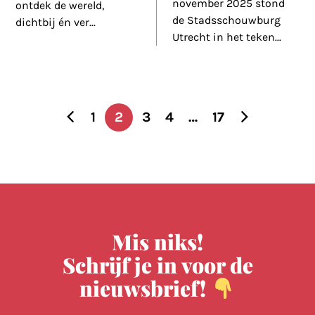
november 2025 stond
ontdek de wereld,
de Stadsschouwburg
dichtbij én ver
...
Utrecht in het teken
...
1
2
3
4
…
17
Berichten
paginering
Mis niks!
Schrijf je in voor de
nieuwsbrief!