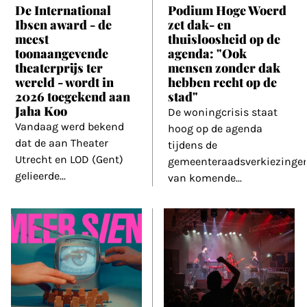
De International
Podium Hoge Woerd
Ibsen award - de
zet dak- en
meest
thuisloosheid op de
toonaangevende
agenda: "Ook
theaterprijs ter
mensen zonder dak
wereld - wordt in
hebben recht op de
2026 toegekend aan
stad"
Jaha Koo
De woningcrisis staat
Vandaag werd bekend
hoog op de agenda
dat de aan Theater
tijdens de
Utrecht en LOD (Gent)
gemeenteraadsverkiezinge
gelieerde
...
van komende
...