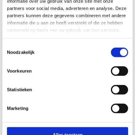
EKKO, al 40 jaar niet
informatie over uw gebruik van onze site met onze
partners voor social media, adverteren en analyse. Deze
groot geworden
partners kunnen deze gegevens combineren met andere
informatie die u aan ze heeft verstrekt of die ze hebben
Utrecht, 13 januari 2026 – EKKO viert in 2026
verzameld op basis van uw gebruik van hun services.
haar 40-jarig bestaan.
...
Toestemmingsselectie
Noodzakelijk
Voorkeuren
Statistieken
8 dec 2025
1 dec 2025
Pilates wint Grote
Internationaal
Marketing
Prijs van Leidsche
Kamermuziekfestival
Rijn 2025
Utrecht: Van Bach tot
Vivaldi in kerken,
In een door wethouder
muziektempels en
Eva Oosters geopende
Alles toestaan