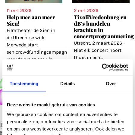
11 mrt 2026
2 mrt 2026
Help mee aan meer
TivoliVredenburg en
Sien!
dB's bundelen
krachten in
Filmtheater de Sien in
concertprogrammering
de Utrechtse wijk
Utrecht, 2 maart 2026 –
Merwede start
Niet elk concert hoort
een crowdfundingcampagne via
thuis in een
...
‘Voordekunst’ om uit
...
Toestemming
Details
Over
Deze website maakt gebruik van cookies
We gebruiken cookies om content en advertenties te
personaliseren, om functies voor social media te bieden
13 jan 2026
en om ons websiteverkeer te analyseren. Ook delen we