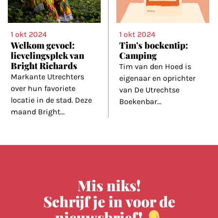
1 okt 2024
1 okt 2024
Welkom gevoel:
Tim's boekentip:
lievelingsplek van
Camping
Bright Richards
Tim van den Hoed is
Markante Utrechters
eigenaar en oprichter
over hun favoriete
van De Utrechtse
locatie in de stad. Deze
Boekenbar
...
maand Bright
...
Mis niks!
Schrijf je in voor de
nieuwsbrief!