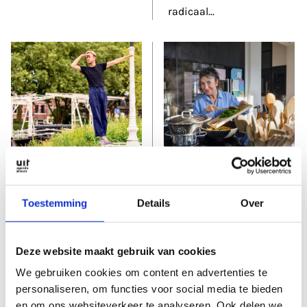
radicaal
...
22 okt 2024
22 okt 2024
Daan Boom: Jaloers
Onder de pannen: in
de flow met Nilgün
Mijn vriendin is een
Toestemming
Details
Over
Yerli
maand op reis.
Hoe komen
Hallelujah. Een man
kunstenaars in de juiste
alleen. Mijn
...
Deze website maakt gebruik van cookies
flow om iets fantastisch
We gebruiken cookies om content en advertenties te
te fabriceren?
...
personaliseren, om functies voor social media te bieden
en om ons websiteverkeer te analyseren. Ook delen we