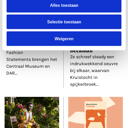
Alles toestaan
8 okt 2024
5 okt 2024
Selectie toestaan
MOḌA: van kaftan
'Aan pleasen deed ze
tot streetwear
niet': biograaf Vivian
de Gier over
Weigeren
Met de tentoonstelling
schrijfster Thea
MOḌA. Moroccan
Beckman
Fashion
Ze schreef steady een
Statements brengen het
indrukwekkend oeuvre
Centraal Museum en
bij elkaar, waarvan
DAR
...
Kruistocht in
spijkerbroek
...