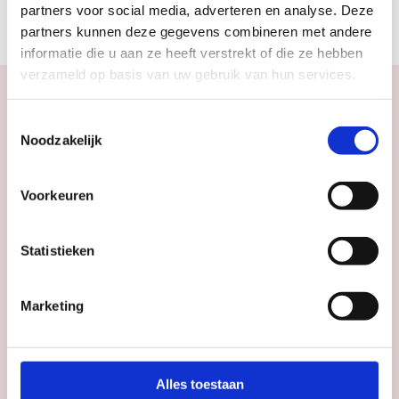
partners voor social media, adverteren en analyse. Deze
NIEUWS
partners kunnen deze gegevens combineren met andere
informatie die u aan ze heeft verstrekt of die ze hebben
verzameld op basis van uw gebruik van hun services.
Toestemmingsselectie
Noodzakelijk
Agenda
Meer
inspiratie
in
Voorkeuren
Utrecht
Statistieken
Marketing
Alles toestaan