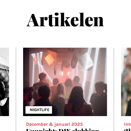
Artikelen
NIGHTLIFE
December & januari 2025
Int
Uuunight: DIY clubbing
‘I