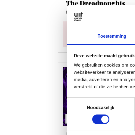
The Dreadnoughts
De Helling
Datum
do 13 aug
Toestemming
Tijd
20:45
Deze website maakt gebruik
We gebruiken cookies om cont
websiteverkeer te analyseren
media, adverteren en analys
verstrekt of die ze hebben v
Toestemmingsselectie
Noodzakelijk
NIGHTLIFE
Breakdown