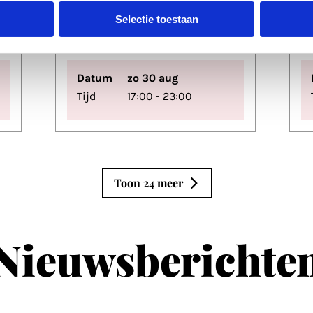
III
Selectie toestaan
De Helling
Datum
zo 30 aug
Tijd
17:00 - 23:00
Toon 24 meer
Nieuwsberichte