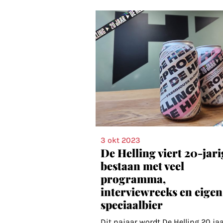
3 okt 2023
De Helling viert 20-jari
bestaan met veel
programma,
interviewreeks en eigen
speciaalbier
Dit najaar wordt De Helling 20 jaa