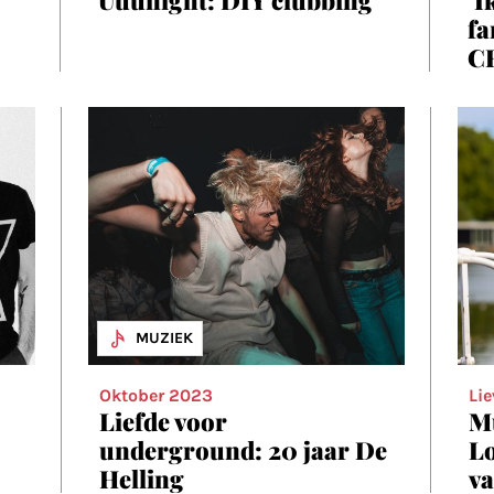
fa
C
MUZIEK
Oktober 2023
Lie
Liefde voor
Mu
underground: 20 jaar De
Lo
Helling
va