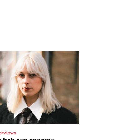
erviews
k heb een enorme