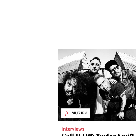
MUZIEK
Interviews
Call It Off: Taylor Swift,