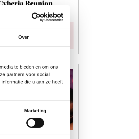
Cyberia Reunion
De Helling
Datum
vr 28 aug
Over
Tijd
20:50 - 02:00
 media te bieden en om ons
ze partners voor social
nformatie die u aan ze heeft
Marketing
NIGHTLIFE
Tropenrooster