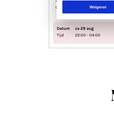
Weigeren
De Helling
Datum
za 29 aug
Tijd
22:00 - 04:00