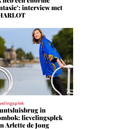
ntasie’: interview met
HARLOT
velingsplek
ntsluisbrug in
mbok: lievelingsplek
n Arlette de Jong