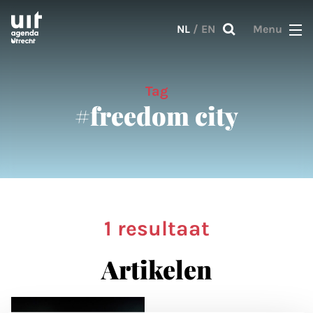
Skip to main content
NL
/
EN
Menu
Tag
#freedom city
1 resultaat
Artikelen