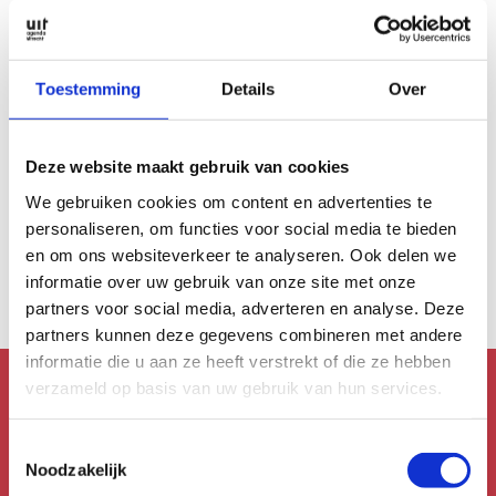
Toestemming
Details
Over
DANS & BALLET
Deze website maakt gebruik van cookies
Interviews
Freedom City: Uit de
We gebruiken cookies om content en advertenties te
underground, in de
personaliseren, om functies voor social media te bieden
spotlights
en om ons websiteverkeer te analyseren. Ook delen we
informatie over uw gebruik van onze site met onze
partners voor social media, adverteren en analyse. Deze
partners kunnen deze gegevens combineren met andere
informatie die u aan ze heeft verstrekt of die ze hebben
verzameld op basis van uw gebruik van hun services.
Mis niks!
Toestemmingsselectie
Schrijf je in voor de
Noodzakelijk