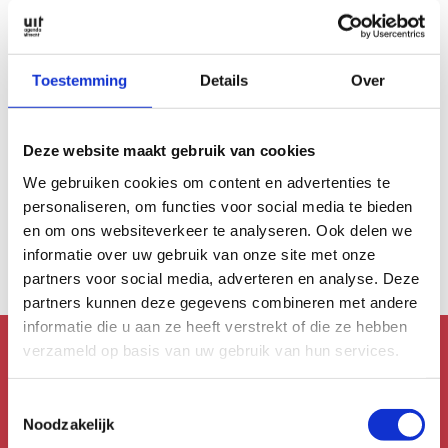
Toestemming
Details
Over
MUZIEK
Deze website maakt gebruik van cookies
Lievelingsplek
Serene rust:
We gebruiken cookies om content en advertenties te
lievelingsplek van
personaliseren, om functies voor social media te bieden
Lakshmi
en om ons websiteverkeer te analyseren. Ook delen we
informatie over uw gebruik van onze site met onze
partners voor social media, adverteren en analyse. Deze
partners kunnen deze gegevens combineren met andere
informatie die u aan ze heeft verstrekt of die ze hebben
verzameld op basis van uw gebruik van hun services.
Mis niks!
Toestemmingsselectie
Schrijf je in voor de
Noodzakelijk