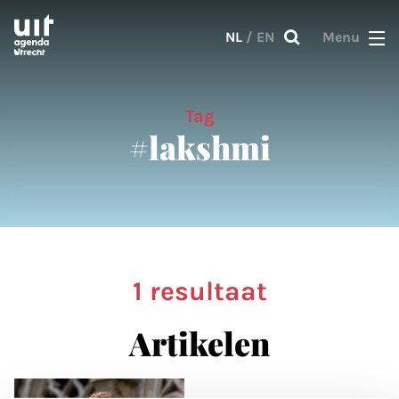
Skip to main content
NL
/
EN
Menu
Tag
#lakshmi
1 resultaat
Artikelen