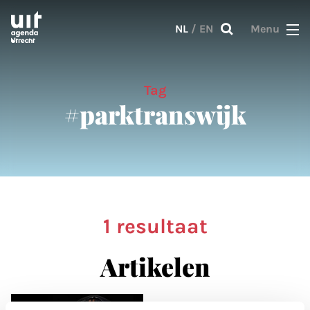
Skip to main content
NL
/
EN
Menu
Tag
#parktranswijk
1 resultaat
Artikelen