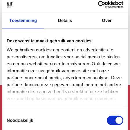
Toestemming
Details
Over
FESTIVALS
Deze website maakt gebruik van cookies
Maart 2026
We gebruiken cookies om content en advertenties te
Transition Festival:
Jazz van nu
personaliseren, om functies voor social media te bieden
en om ons websiteverkeer te analyseren. Ook delen we
informatie over uw gebruik van onze site met onze
partners voor social media, adverteren en analyse. Deze
partners kunnen deze gegevens combineren met andere
informatie die u aan ze heeft verstrekt of die ze hebben
verzameld op basis van uw gebruik van hun services.
Mis niks!
Toestemmingsselectie
Schrijf je in voor de
Noodzakelijk
nieuwsbrief!