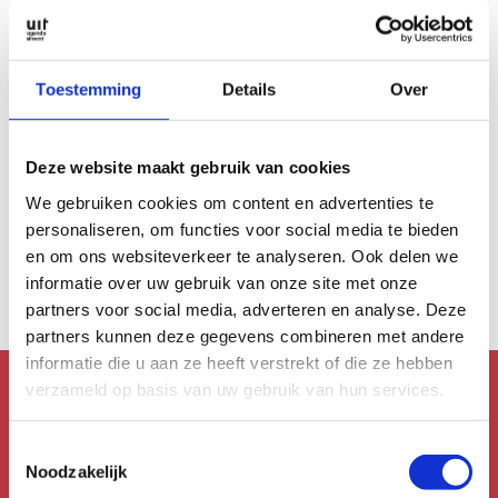
Toestemming
Details
Over
CABARET & STAND-UP
Deze website maakt gebruik van cookies
In de flow
Lekker anoniem: in
We gebruiken cookies om content en advertenties te
de flow met Yannick
personaliseren, om functies voor social media te bieden
van de Velde
en om ons websiteverkeer te analyseren. Ook delen we
informatie over uw gebruik van onze site met onze
partners voor social media, adverteren en analyse. Deze
partners kunnen deze gegevens combineren met andere
informatie die u aan ze heeft verstrekt of die ze hebben
verzameld op basis van uw gebruik van hun services.
Mis niks!
Toestemmingsselectie
Schrijf je in voor de
Noodzakelijk