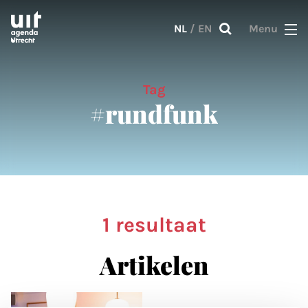
Skip to main content
NL
/
EN
Menu
Tag
#rundfunk
1 resultaat
Artikelen