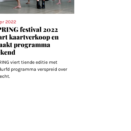
apr 2022
RING festival 2022
art kaartverkoop en
aakt programma
ekend
ING viert tiende editie met
durfd programma verspreid over
echt.