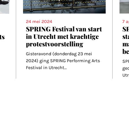
24 mei 2024
7 
SPRING Festival van start
SP
in Utrecht met krachtige
st
ts
protestvoorstelling
m
b
Gisteravond (donderdag 23 mei
2024) ging SPRING Performing Arts
SPR
Festival in Utrecht
…
ge
Utr