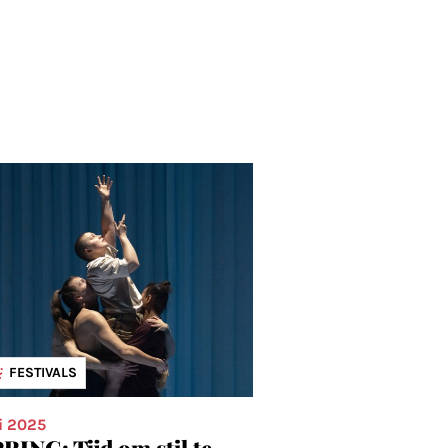
FESTIVALS
i 2025
RING: Tijd om stil te