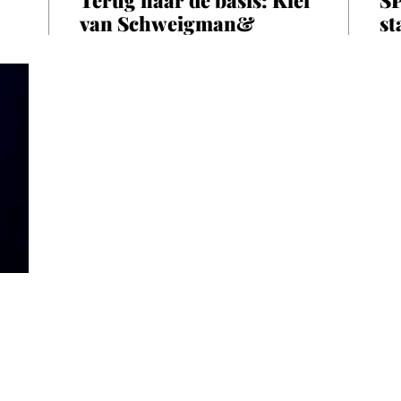
van Schweigman&
st