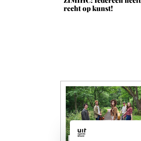
recht op kunst!
MUZIEK
OVERIGE MUZIEK