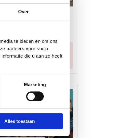
Over
Expositie: Ik kom uit
Ondiep
ZIMIHC theater Zuilen
 media te bieden en om ons
ze partners voor social
Datum
ma 13 jul t/m ma
nformatie die u aan ze heeft
21 sep
Marketing
Alles toestaan