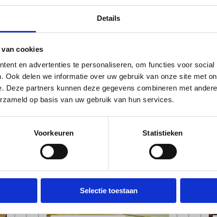
Details
Kerken Luisteren
2026
 van cookies
Diverse locaties Utrecht
ent en advertenties te personaliseren, om functies voor social
. Ook delen we informatie over uw gebruik van onze site met on
Datum
vr 26 jun t/m do 3
e. Deze partners kunnen deze gegevens combineren met andere i
sep
erzameld op basis van uw gebruik van hun services.
Voorkeuren
Statistieken
Selectie toestaan