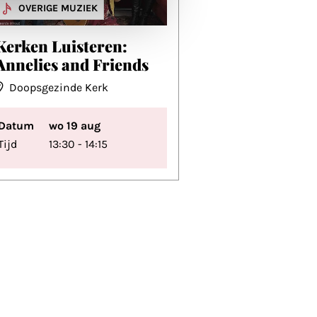
MUZIEK
OVERIGE MUZIEK
Kerken Luisteren:
Annelies and Friends
Doopsgezinde Kerk
Datum
wo 19 aug
Tijd
13:30 - 14:15