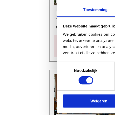
Toestemming
Kerken Luisteren:
Wildrooster
Deze website maakt gebruik
Doopsgezinde Kerk
We gebruiken cookies om cont
websiteverkeer te analyseren
Datum
za 8 aug
media, adverteren en analys
Tijd
13:30 - 14:15
verstrekt of die ze hebben v
Toestemmingsselectie
Noodzakelijk
Weigeren