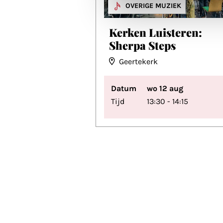
MUZIEK
OVERIGE MUZIEK
Kerken Luisteren:
Sherpa Steps
Geertekerk
Datum
wo 12 aug
Tijd
13:30 - 14:15