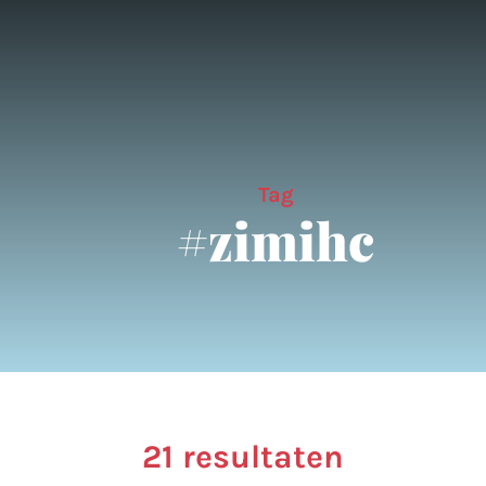
Tag
#zimihc
21 resultaten