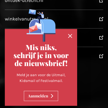
ontdek-utrecht.nl
winkelvanutrecht.nl
domtoren.nl
Mis niks,
schrijf je in voor
utrechtpartners.nl
de nieuwsbrief!
Volg ons op
Meld je aan voor de Uitmail,
Kidsmail of Festivalmail.
Cookievoorkeuren wijzigen
Aanmelden