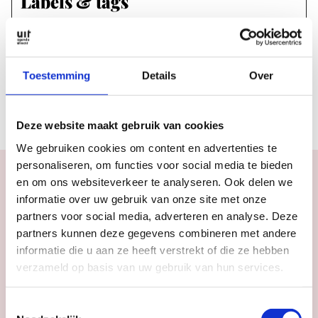
Labels & tags
FESTIVALS
FILM
#NFF
Rubrieken
Toestemming
Details
Over
NIEUWS
Deze website maakt gebruik van cookies
We gebruiken cookies om content en advertenties te
personaliseren, om functies voor social media te bieden
en om ons websiteverkeer te analyseren. Ook delen we
informatie over uw gebruik van onze site met onze
partners voor social media, adverteren en analyse. Deze
Agenda
partners kunnen deze gegevens combineren met andere
Meer
inspiratie
in
informatie die u aan ze heeft verstrekt of die ze hebben
Utrecht
verzameld op basis van uw gebruik van hun services.
Toestemmingsselectie