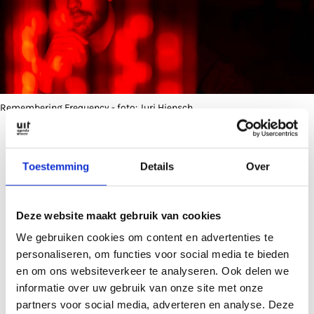
Remembering Frequency - foto: Juri Hiensch
Remembering Frequency
Toestemming
Details
Over
Nikola Fin is opgeleid tot visual storyteller op
Deze website maakt gebruik van cookies
de HKU-afstudeer­richting Image & Media
We gebruiken cookies om content en advertenties te
Technology.
personaliseren, om functies voor social media te bieden
en om ons websiteverkeer te analyseren. Ook delen we
‘Dagdromen over het verleden is een van mijn
informatie over uw gebruik van onze site met onze
favoriete bezigheden. Dan bedenk ik wat ik zou
partners voor social media, adverteren en analyse. Deze