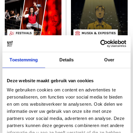
FESTIVALS
MUSEA & EXPOSITIES
Juni 2026
Juni 2025
HKU Exposure 2026:
HKU Exposure:
De nieuwe lichting
Lichtpunten
Toestemming
Details
Over
Deze website maakt gebruik van cookies
We gebruiken cookies om content en advertenties te
personaliseren, om functies voor social media te bieden
en om ons websiteverkeer te analyseren. Ook delen we
informatie over uw gebruik van onze site met onze
FESTIVALS
partners voor social media, adverteren en analyse. Deze
Juni 2024
partners kunnen deze gegevens combineren met andere
HKU Exposure:
informatie die u aan ze heeft verstrekt of die ze hebben