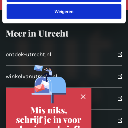
Weigeren
Meer in Utrecht
ontdek-utrecht.nl
winkelvanutrecht.nl
domtoren.nl
Mis niks,
schrijf je in voor
utrechtpartners.nl