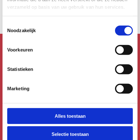
Kunst in alle hoeken
verzameld op basis van uw gebruik van hun services.
Toestemmingsselectie
Noodzakelijk
Voorkeuren
Mis niks!
Schrijf je in voor de
Statistieken
nieuwsbrief!
Marketing
Meld je aan voor de Uitmail,
Kidsmail of Festivalmail.
Alles toestaan
Aanmelden voor de nieuwsbrief
Selectie toestaan