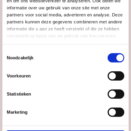
en om ons websiteverkeer te analyseren. Ook delen we
informatie over uw gebruik van onze site met onze
partners voor social media, adverteren en analyse. Deze
Verhaal op Zaal: conservator Zenzy
partners kunnen deze gegevens combineren met andere
Museum Catharijneconvent
informatie die u aan ze heeft verstrekt of die ze hebben
verzameld op basis van uw gebruik van hun services.
Datum
do 13 aug
Toestemmingsselectie
Tijd
14:00
Noodzakelijk
Voorkeuren
Cinekid Presenteert:
Klassiekers –
Statistieken
Kruimeltje
De Sien
Marketing