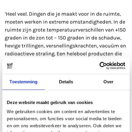
‘Heel veel. Dingen die je maakt voor in de ruimte,
moeten werken in extreme omstandigheden. In de
ruimte zijn grote temperatuurverschillen van +150
graden in de zon tot – 150 graden in de schaduw,
hevige trillingen, versnellingskrachten, vacuüm en
radioactieve straling. Een heleboel producten die
we nu gebruiken zijn bedacht door ruimte-
ingenieurs: de computermuis, rookmelders,
airbags, CT-scan en de kruimeldief. De anti-
Toestemming
Details
Over
kraslaag op brillen­glazen komt van de helmen van
astronauten, keramische materialen van raketten
zitten in remschijven, matrassen van traagschuim
Deze website maakt gebruik van cookies
zijn er dankzij stoelen die ontwikkeld zijn voor
We gebruiken cookies om content en advertenties te
astronauten. En de Nike Air Max zijn gebaseerd op
personaliseren, om functies voor social media te bieden
de maanschoenen van de Apollo-astronauten.’
en om ons websiteverkeer te analyseren. Ook delen we