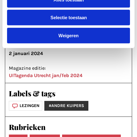
tekst:
Albert Wiglema
beeld:
Selectie toestaan
Sharon Meijster-Siep (header)
Weigeren
Publicatiedatum:
2 januari 2024
Magazine editie:
UITagenda Utrecht jan/feb 2024
Labels & tags
LEZINGEN
#ANDRE KUIPERS
Rubrieken