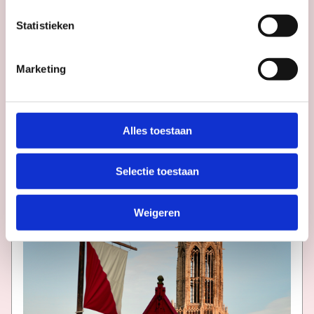
Statistieken
Marketing
Calendar
More
inspiration
in
Utrecht
Alles toestaan
Selectie toestaan
Weigeren