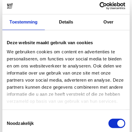
Toestemming
Details
Over
1 Nov 2023
27 Oct 2023
Throwback: 1963 -
3x exhibitions not to
Lange
miss
Deze website maakt gebruik van cookies
Elisabethstraat
Han Schuil At first
Some people get
We gebruiken cookies om content en advertenties te
glance, Han Schuil’s
nostalgic from them,
personaliseren, om functies voor social media te bieden
monumental works of
others avoid them like
en om ons websiteverkeer te analyseren. Ook delen we
art seem
...
the plague:
...
informatie over uw gebruik van onze site met onze
partners voor social media, adverteren en analyse. Deze
partners kunnen deze gegevens combineren met andere
informatie die u aan ze heeft verstrekt of die ze hebben
verzameld op basis van uw gebruik van hun services.
Toestemmingsselectie
Noodzakelijk