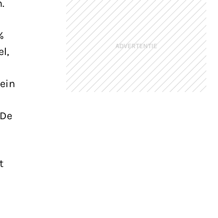
.
%
ADVERTENTIE
l,
lein
 De
t