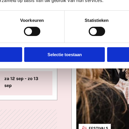
erzameld op basis van uw gebruik van hun services.
Voorkeuren
Statistieken
TIVALS
umfestival
Selectie toestaan
se locaties Utrecht
za 12 sep - zo 13
sep
FESTIVALS