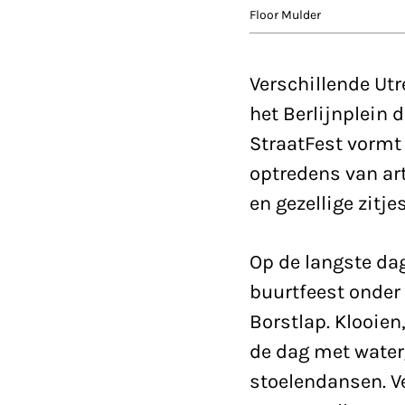
Floor Mulder
Verschillende Ut
het Berlijnplein 
StraatFest vormt 
optredens van art
en gezellige zitjes
Op de langste dag
buurtfeest onder 
Borstlap. Klooie
de dag met wate
stoelendansen. V