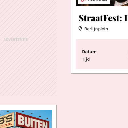
StraatFest: 
Berlijnplein
ADVERTENTIE
Datum
Tijd