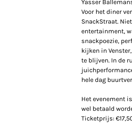
Yasser Ballemans
Voor het diner ve
SnackStraat. Nie
entertainment, w
snackpoezie, per
kijken in Venster
te blijven. In de 
juichperformance
hele dag buurtve
Het evenement is 
wel betaald word
Ticketprijs: €17,5