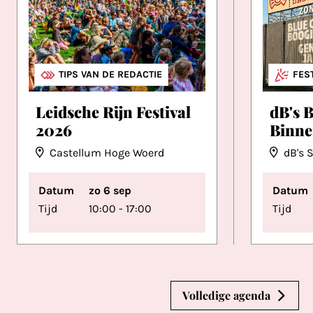
FESTIVALS
TIPS VAN DE REDACTIE
FES
Leidsche Rijn Festival
dB's 
2026
Binnen
Castellum Hoge Woerd
dB's 
Datum
zo 6 sep
Datum
Tijd
10:00 - 17:00
Tijd
Volledige agenda