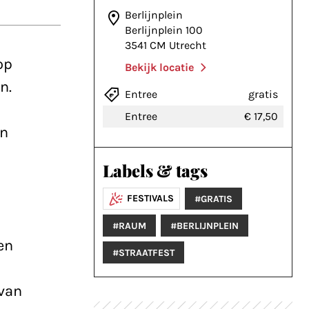
Berlijnplein
Berlijnplein 100
3541 CM Utrecht
op
Bekijk locatie
n.
Entree
gratis
Entree
€ 17,50
en
Labels & tags
FESTIVALS
#GRATIS
#RAUM
#BERLIJNPLEIN
en
#STRAATFEST
 van