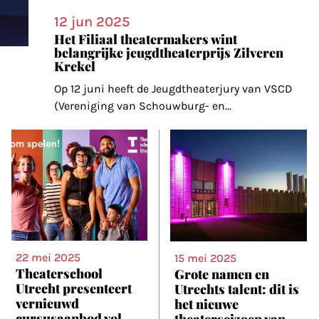
12 jun 2025
Het Filiaal theatermakers wint
belangrijke jeugdtheaterprijs Zilveren
Krekel
Op 12 juni heeft de Jeugdtheaterjury van VSCD
(Vereniging van Schouwburg- en
...
22 mei 2025
15 mei 2025
Theaterschool
Grote namen en
Utrecht presenteert
Utrechts talent: dit is
vernieuwd
het nieuwe
cursusaanbod vol
theaterseizoen van