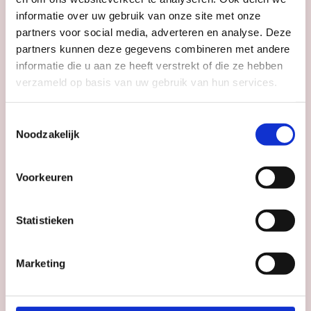
Stadsschouwburg
informatie over uw gebruik van onze site met onze
Utrecht
partners voor social media, adverteren en analyse. Deze
partners kunnen deze gegevens combineren met andere
informatie die u aan ze heeft verstrekt of die ze hebben
Datum
zo 13 sep
verzameld op basis van uw gebruik van hun services.
Tijd
14:00, 16:00
Toestemmingsselectie
Noodzakelijk
Klein Amsterdam
Producties: nijntje op
Voorkeuren
de fiets (2+)
Theater Lombok
Statistieken
Datum
wo 16 sep
Tijd
11:00, 15:00
Marketing