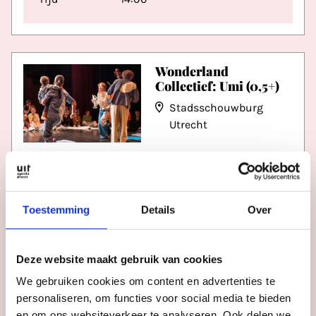
Wonderland
Collectief: Umi (0,5+)
Stadsschouwburg
Utrecht
Datum
zo 6 sep
Tijd
09:30, 11:00, 13:30
Toestemming
Details
Over
Deze website maakt gebruik van cookies
Het Filiaal
theatermakers: Het
We gebruiken cookies om content en advertenties te
lammetje dat een
personaliseren, om functies voor social media te bieden
varken is (4+)
en om ons websiteverkeer te analyseren. Ook delen we