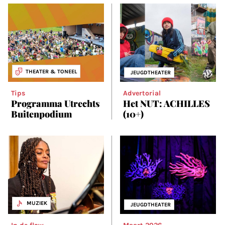
THEATER & TONEEL
JEUGDTHEATER
Tips
Advertorial
Programma Utrechts
Het NUT: ACHILLES
Buitenpodium
(10+)
MUZIEK
JEUGDTHEATER