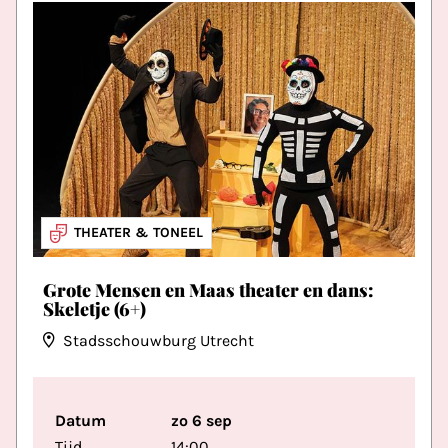
THEATER & TONEEL
JEUGDTHEATER
Grote Mensen en Maas theater en dans:
Skeletje (6+)
Stadsschouwburg Utrecht
Datum
zo 6 sep
Tijd
14:00