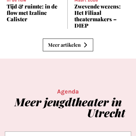
In de flow
Maart 2026
Tijd & ruimte: in de
Zwevende wezens:
flow met Izaline
Het Filiaal
Calister
theatermakers –
DIEP
Meer artikelen
Agenda
Meer
jeugdtheater
in
Utrecht