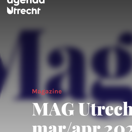
Magazine
MAG Utrech
mar/apr 20