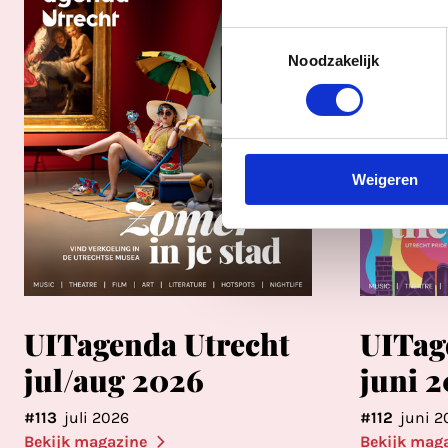
Toestemmingsselectie
Noodzakelijk
Weigeren
UITagenda Utrecht
UITag
jul/aug 2026
juni 
#113
juli 2026
#112
juni 2
Bekijk magazine
Bekijk mag