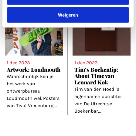
Weigeren
1 dec 2023
1 dec 2023
Artwork: Loudmouth
Tim’s Boekentip:
About Time van
Waarschijnlijk ken je
Lennard Kok
het werk van
Tim van den Hoed is
ontwerpbureau
eigenaar en oprichter
Loudmouth wel. Posters
van De Utrechtse
van TivoliVredenburg,
...
Boekenbar
...