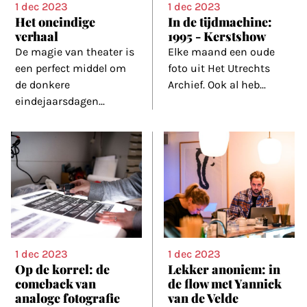
1 dec 2023
1 dec 2023
Het oneindige
In de tijdmachine:
verhaal
1995 - Kerstshow
De magie van theater is
Elke maand een oude
een perfect middel om
foto uit Het Utrechts
de donkere
Archief. Ook al heb
...
eindejaarsdagen
...
1 dec 2023
1 dec 2023
Op de korrel: de
Lekker anoniem: in
comeback van
de flow met Yannick
analoge fotografie
van de Velde