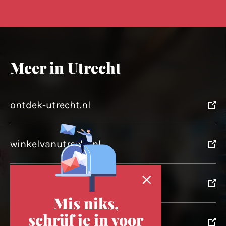
Meer in Utrecht
ontdek-utrecht.nl
winkelvanutrecht.nl
domtoren.nl
Mis niks,
schrijf je in voor
utrechtpartners.nl