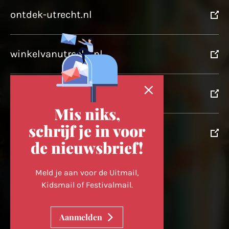
ontdek-utrecht.nl
winkelvanutrecht.nl
domtoren.nl
Mis niks,
schrijf je in voor
utrechtpartners.nl
de nieuwsbrief!
Volg ons op
Meld je aan voor de Uitmail,
Kidsmail of Festivalmail.
Cookievoorkeuren wijzigen
Aanmelden