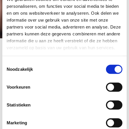
personaliseren, om functies voor social media te bieden
en om ons websiteverkeer te analyseren. Ook delen we
informatie over uw gebruik van onze site met onze
partners voor social media, adverteren en analyse. Deze
2 sep 2023
partners kunnen deze gegevens combineren met andere
Tim's Boekentip: De
informatie die u aan ze heeft verstrekt of die ze hebben
Nichtjes van Aurora
verzameld op basis van uw gebruik van hun services.
Venturini
Toestemmingsselectie
Noodzakelijk
Tim van den Hoed is eigenaar en oprichter van
De Utrechtse Boekenbar
...
Voorkeuren
Statistieken
Marketing