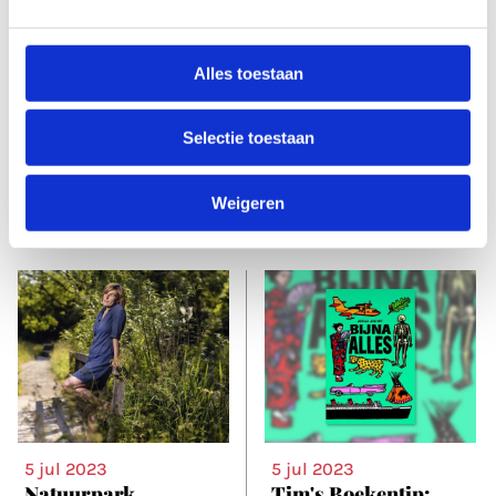
5 jul 2023
5 jul 2023
Muziek van eigen
Het Gebouw: grijze
Alles toestaan
bodem
gevel aan de Van
Asch van Wijckskade
Dat er in en rond
Selectie toestaan
Utrecht staat vol met
Utrecht heel veel mooie
bijzondere gebouwen
muziek wordt
waar je regelmatig
gemaakt,
...
Weigeren
langsfietst, maar zeker
...
5 jul 2023
5 jul 2023
Natuurpark
Tim's Boekentip: