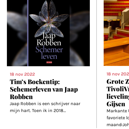
18 nov 20
18 nov 2022
Grote Z
Tim’s Boekentip:
Tivoli
Schemerleven van Jaap
lieveli
Robben
Gijsen
Jaap Robben is een schrijver naar
mijn hart. Toen ik in 2018
...
Markante 
favoriete l
maand:Joh