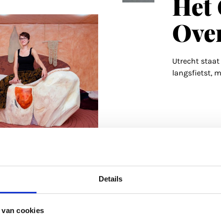
Het 
Ove
Utrecht staat
langsfietst, 
22
p de huid:
ew Eva
nburg
Details
vader overleed, kwam er
 uit haar handen. Tot
...
 van cookies