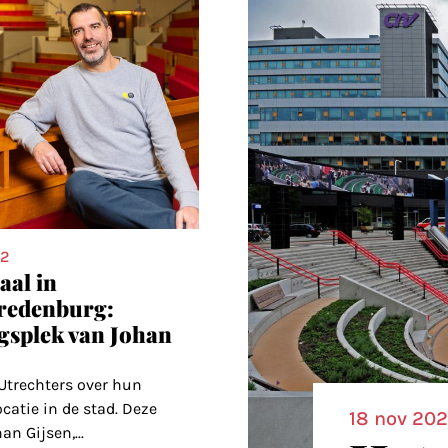
22
aal in
Vredenburg:
ngsplek van Johan
Utrechters over hun
ocatie in de stad. Deze
18 nov 20
an Gijsen,
...