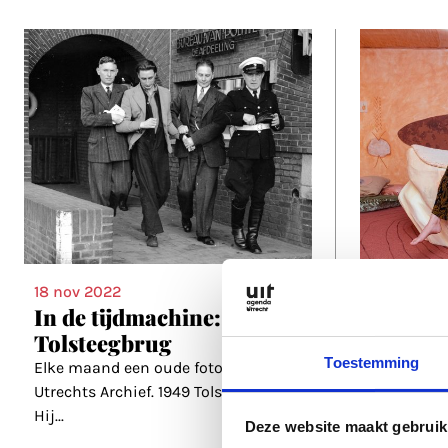
18 nov 20
18 nov 2022
Dicht o
In de tijdmachine: 1949 -
intervi
Tolsteegbrug
Spiere
Toestemming
Elke maand een oude foto uit Het
Utrechts Archief. 1949 Tolsteegbrug
Toen haar 
Hij
...
niets meer
Deze website maakt gebruik