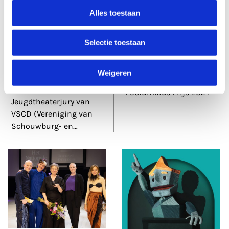
Alles toestaan
12 jun 2025
17 jul 2024
Het Filiaal
Het Filiaal
theatermakers wint
genomineerd voor
Selectie toestaan
belangrijke
Podiumkids Prijs
jeugdtheaterprijs
The Neverending Story
Zilveren Krekel
Weigeren
genomineerd voor de
Op 12 juni heeft de
Podiumkids Prijs 2024
Jeugdtheaterjury van
VSCD (Vereniging van
Schouwburg- en
…