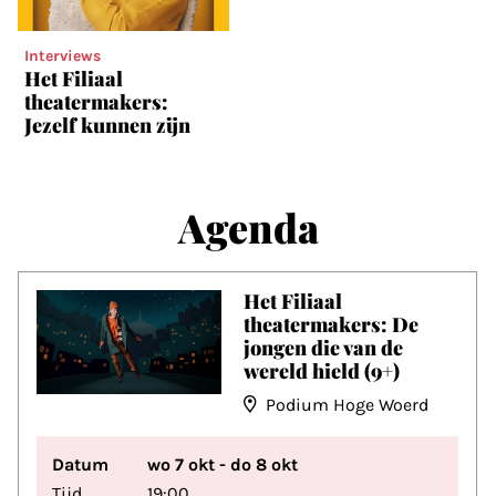
Interviews
Het Filiaal
theatermakers:
Jezelf kunnen zijn
Agenda
Het Filiaal
theatermakers: De
jongen die van de
wereld hield (9+)
Podium Hoge Woerd
Datum
wo 7 okt - do 8 okt
Tijd
19:00