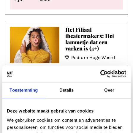
Het Filiaal
theatermakers: Het
lammetje dat een
varken is (4+)
Podium Hoge Woerd
Datum
zo 25 okt
Tijd
15:00
Toestemming
Details
Over
Deze website maakt gebruik van cookies
Het Filiaal
theatermakers: Het
We gebruiken cookies om content en advertenties te
lammetje dat een
personaliseren, om functies voor social media te bieden
varken is (4+)