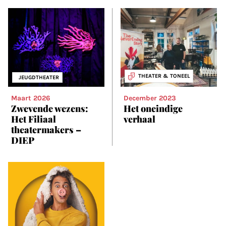
THEATER & TONEEL
JEUGDTHEATER
Maart 2026
December 2023
Zwevende wezens:
Het oneindige
Het Filiaal
verhaal
theatermakers –
DIEP