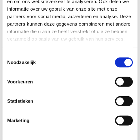
en om ons websiteverkeer te analyseren. Ook delen we
Stadsschouwburg
informatie over uw gebruik van onze site met onze
Utrecht
partners voor social media, adverteren en analyse. Deze
partners kunnen deze gegevens combineren met andere
informatie die u aan ze heeft verstrekt of die ze hebben
Datum
zo 13 sep
verzameld op basis van uw gebruik van hun services.
Tijd
14:00, 16:00
Toestemmingsselectie
Noodzakelijk
Nieuwsberichten
Voorkeuren
Statistieken
Marketing