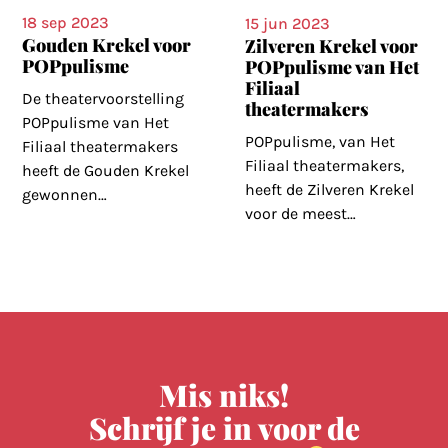
18 sep 2023
15 jun 2023
Gouden Krekel voor
Zilveren Krekel voor
POPpulisme
POPpulisme van Het
Filiaal
De theatervoorstelling
theatermakers
POPpulisme van Het
POPpulisme, van Het
Filiaal theatermakers
Filiaal theatermakers,
heeft de Gouden Krekel
heeft de Zilveren Krekel
gewonnen
…
voor de meest
…
Mis niks!
Schrijf je in voor de