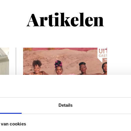
Artikelen
Details
DIVERSEN
UITcast
 van cookies
Utrecht UITcast :