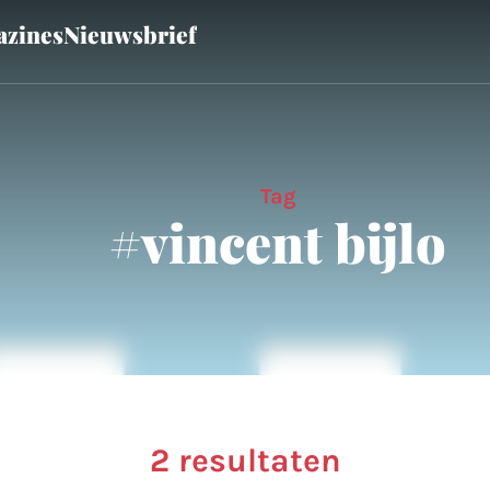
zines
Nieuwsbrief
Tag
#vincent bijlo
2 resultaten