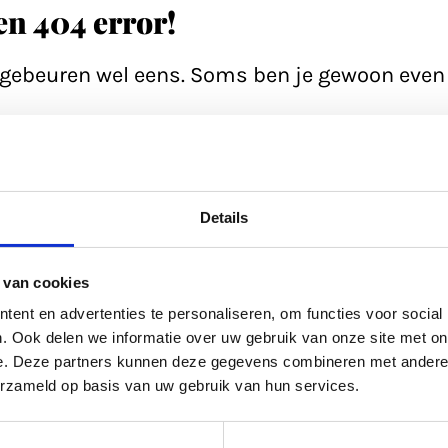
een 404 error!
n gebeuren wel eens. Soms ben je gewoon even 
e pagina; soms heeft de database even een 'h
ltijd even de zoekfunctie proberen? Of
bekijk
Details
ed gevuld.
 van cookies
kel uit
ons archief.
ent en advertenties te personaliseren, om functies voor social
. Ook delen we informatie over uw gebruik van onze site met on
e. Deze partners kunnen deze gegevens combineren met andere i
ltijd terug naar de
homepage.
erzameld op basis van uw gebruik van hun services.