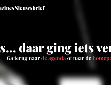
zines
Nieuwsbrief
... daar ging iets v
Ga terug naar
de agenda
of naar de
homep