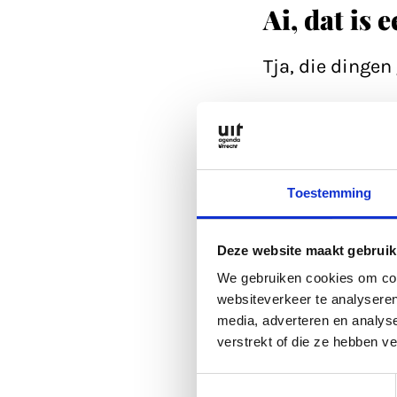
Ai, dat is 
Tja, die dinge
Refresh eerst d
Anders kan je a
Toestemming
is altijd wel go
Deze website maakt gebruik
Of lees een arti
We gebruiken cookies om cont
websiteverkeer te analyseren
media, adverteren en analys
Anders kan je a
verstrekt of die ze hebben v
Toestemmingsselectie