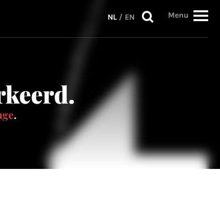
Menu
NL
/
EN
erkeerd.
age
.