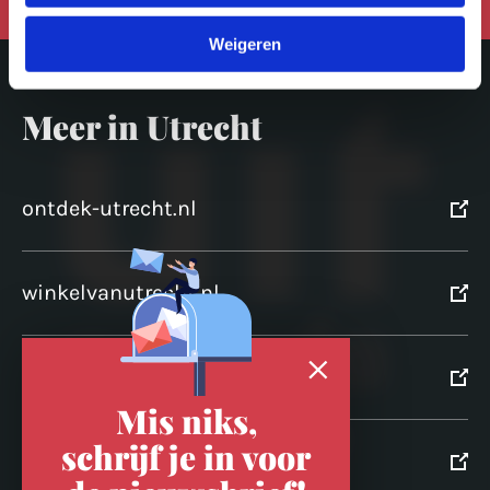
Weigeren
Meer in Utrecht
ontdek-utrecht.nl
winkelvanutrecht.nl
domtoren.nl
Mis niks,
schrijf je in voor
utrechtpartners.nl