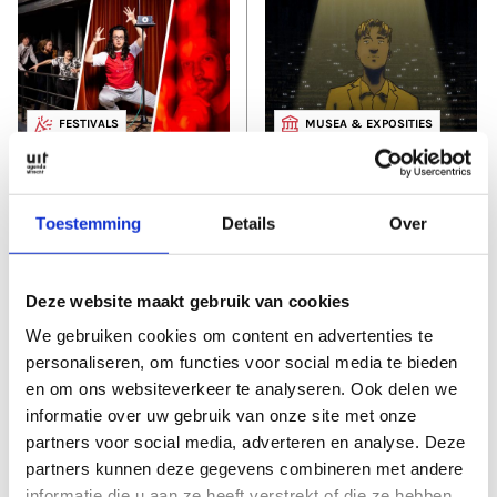
FESTIVALS
MUSEA & EXPOSITIES
Juni 2026
Juni 2025
HKU Exposure 2026:
HKU Exposure:
De nieuwe lichting
Lichtpunten
Toestemming
Details
Over
Deze website maakt gebruik van cookies
We gebruiken cookies om content en advertenties te
personaliseren, om functies voor social media te bieden
en om ons websiteverkeer te analyseren. Ook delen we
informatie over uw gebruik van onze site met onze
FESTIVALS
partners voor social media, adverteren en analyse. Deze
Juni 2024
partners kunnen deze gegevens combineren met andere
HKU Exposure:
informatie die u aan ze heeft verstrekt of die ze hebben