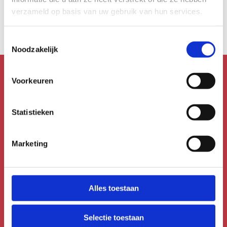
Kunst in alle hoeken
verzameld op basis van uw gebruik van hun services.
Toestemmingsselectie
Noodzakelijk
Voorkeuren
Mis niks!
Schrijf je in voor de
Statistieken
nieuwsbrief!
Marketing
Meld je aan voor de Uitmail,
Kidsmail of Festivalmail.
Alles toestaan
Aanmelden voor de nieuwsbrief
Selectie toestaan