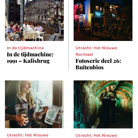
In de tijdmachine
Utrecht: Het Nieuwe
In de tijdmachine:
Normaal
1991 – Kalisbrug
Fotoserie deel 26:
Buitenbios
Utrecht: Het Nieuwe
Utrecht: Het Nieuwe