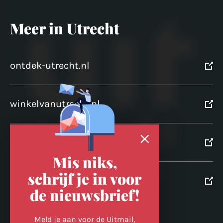
Meer in Utrecht
ontdek-utrecht.nl
winkelvanutrecht.nl
domtoren.nl
Mis niks,
schrijf je in voor
utrechtpartners.nl
de nieuwsbrief!
Volg ons op
Meld je aan voor de Uitmail,