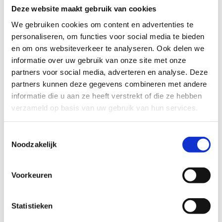
Deze website maakt gebruik van cookies
Agenda
We gebruiken cookies om content en advertenties te
personaliseren, om functies voor social media te bieden
en om ons websiteverkeer te analyseren. Ook delen we
Urban Klik
informatie over uw gebruik van onze site met onze
Domplein
partners voor social media, adverteren en analyse. Deze
partners kunnen deze gegevens combineren met andere
informatie die u aan ze heeft verstrekt of die ze hebben
verzameld op basis van uw gebruik van hun services.
Datum
doorlopend
Toestemmingsselectie
Tijd
ma t/m zo:
Noodzakelijk
Voorkeuren
Nieuwsberichten
Statistieken