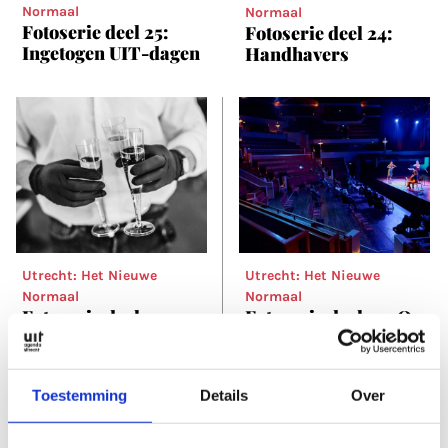
Normaal
Normaal
Fotoserie deel 25:
Fotoserie deel 24:
Ingetogen UIT-dagen
Handhavers
Utrecht: Het Nieuwe
Utrecht: Het Nieuwe
Normaal
Normaal
Fotoserie deel 23:
Fotoserie deel 22: Op
Coronadiploma
een kier
Toestemming
Details
Over
Toon 21 meer