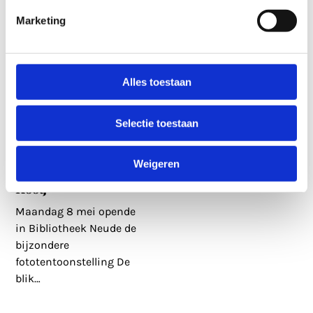
Marketing
Alles toestaan
Selectie toestaan
9 mei 2023
Domtoren in Goud
voor Utrechtse
Weigeren
fotograaf Anna van
Kooij
Maandag 8 mei opende
in Bibliotheek Neude de
bijzondere
fototentoonstelling De
blik
…