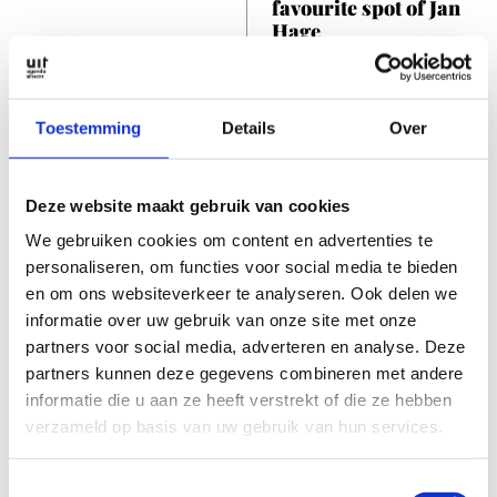
favourite spot of Jan
Hage
Toestemming
Details
Over
Deze website maakt gebruik van cookies
FESTIVALS
MUSIC
We gebruiken cookies om content en advertenties te
personaliseren, om functies voor social media te bieden
July & August 2026
Interview
en om ons websiteverkeer te analyseren. Ook delen we
Early Music Festival:
Birdcage Radio:
Polyphonic
Stage for local talent
informatie over uw gebruik van onze site met onze
partners voor social media, adverteren en analyse. Deze
partners kunnen deze gegevens combineren met andere
informatie die u aan ze heeft verstrekt of die ze hebben
verzameld op basis van uw gebruik van hun services.
Toestemmingsselectie