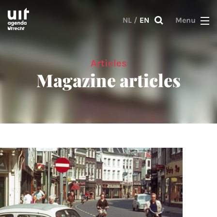
Skip to main content
NL
/
EN
Menu
Articles
Magazine articles