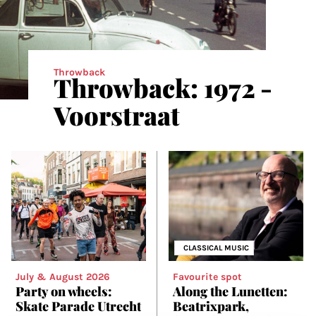
Throwback
Throwback: 1972 -
Voorstraat
CLASSICAL MUSIC
July & August 2026
Favourite spot
Party on wheels:
Along the Lunetten:
Skate Parade Utrecht
Beatrixpark,