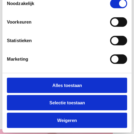
Noodzakelijk
Throwback
June 2026
Voorkeuren
Throwback: 2020 -
Making art together:
Domplein
Maté Nacht
Statistieken
Marketing
Alles toestaan
FESTIVALS
DANCE & BALLET
June 2026
May 2026
Selectie toestaan
Utrecht in hip-hop
ANTIBIGTECH-
mode: Freedom City
PUNKJAM: Get rid of
Festival
big tech!
Weigeren